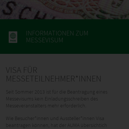
INFORMATIONEN ZUM
MESSEVISUM
VISA FÜR
MESSETEILNEHMER*INNEN
Seit Sommer 2013 ist für die Beantragung eines
Messevisums kein Einladungsschreiben des
Messeveranstalters mehr erforderlich.
Wie Besucher*innen und Aussteller*innen Visa
beantragen können, hat der AUMA übersichtich