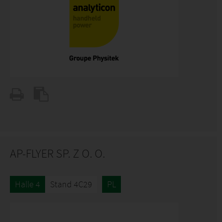
AP-FLYER SP. Z O. O.
Halle 4
Stand 4C29
PL