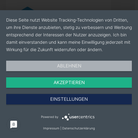
Diese Seite nutzt Website Tracking-Technologien von Dritten,
um ihre Dienste anzubieten, stetig zu verbessern und Werbung
entsprechend der Interessen der Nutzer anzuzeigen. Ich bin
damit einverstanden und kann meine Einwilligung jederzeit mit
Wirkung für die Zukunft widerrufen oder ändern.
ABLEHNEN
AKZEPTIEREN
BOTT GMBH & CO. KG
EINSTELLUNGEN
Halle 3
Stand 3A83
DE
Powered by
Impressum
|
Datenschutzerklärung