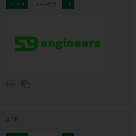
Halle 4
Stand 4E35
DE
ADR