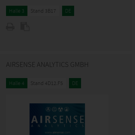
Halle 3
Stand 3B17
DE
AIRSENSE ANALYTICS GMBH
Halle 4
Stand 4D12.F5
DE