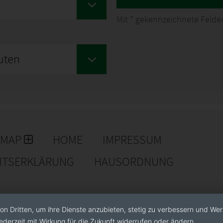
Mit
*
gekennzeichnete Felder
uten
EMAP
HOME
IMPRESSUM
EITSERKLÄRUNG
HAUSORDNUNG
on Dritten, um ihre Dienste anzubieten, stetig zu verbessern und We
ederzeit mit Wirkung für die Zukunft widerrufen oder ändern.