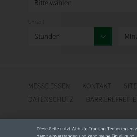
Bitte wählen
Uhrzeit
Stunden
Min
MESSE ESSEN
KONTAKT
SIT
DATENSCHUTZ
BARRIEREFREIH
Diese Seite nutzt Website Tracking-Technologien v
damit einverstanden und kann meine Einwilligung j