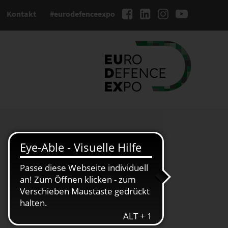
Kontakt
#eurodefenceexpo